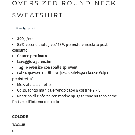
OVERSIZED ROUND NECK
SWEATSHIRT
300 g/m²
85% cotone biologico / 15% poliestere riciclato post-
consumo
Cotone pettinato
Lavaggio agli enzimi
Taglio oversize con spalle spioventi
Felpa garzata a 3 fili LSF (Low Shrinkage Fleece: felpa
preristretta)
Mezzaluna sul retro
Collo, fondo manica e fondo capo a costine 2 x 1
Nastrino di rinforzo con motivo spigato tono su tono come
finitura all'interno del collo
COLORE
TAGLIE
>