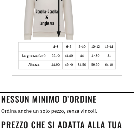
4-6
6-8
8-10
10-12
12-14
Larghezza (cm)
39.70
41.40
44
47.50
51
Altezza
44.90
49.70
54.50
59.30
64.10
NESSUN MINIMO D’ORDINE
Ordina anche un solo pezzo, senza vincoli.
PREZZO CHE SI ADATTA ALLA TUA