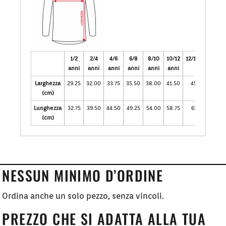
1/2
2/4
4/6
6/8
8/10
10/12
12/14anni
anni
anni
anni
anni
anni
anni
Larghezza
29.25
32.00
33.75
35.50
38.00
41.50
45.00
(cm)
Lunghezza
32.75
39.50
44.50
49.25
54.00
58.75
63.50
(cm)
NESSUN MINIMO D’ORDINE
Ordina anche un solo pezzo, senza vincoli.
PREZZO CHE SI ADATTA ALLA TUA