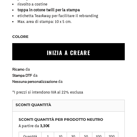
risvolto a costine
toppa in cotone twill per la stampa
etichetta TearAway per facilitare il rebranding
Max. area di stampa: 10 x 5 cm.
COLORE
INIZIA A CREARE
Ricamo
da
Stampa DTF
da
Nessuna personalizzazione
da
*
I prezzi si intendono IVA al 22% esclusa
SCONTI QUANTITÀ
SCONTI QUANTITÀ PER PRODOTTO NEUTRO
A partire da
3,30€
Quantità
1
10
30
50
100
200