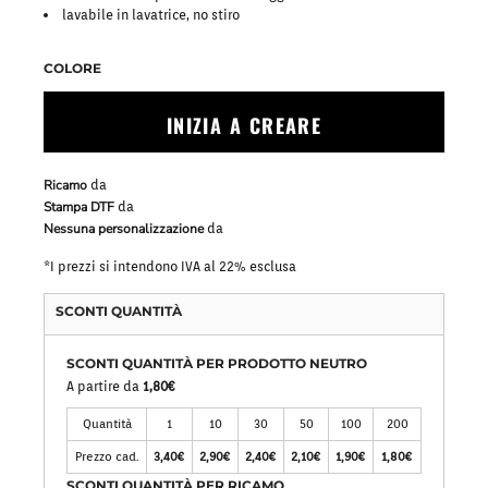
lavabile in lavatrice, no stiro
COLORE
INIZIA A CREARE
Ricamo
da
Stampa DTF
da
Nessuna personalizzazione
da
*
I prezzi si intendono IVA al 22% esclusa
SCONTI QUANTITÀ
SCONTI QUANTITÀ PER PRODOTTO NEUTRO
A partire da
1,80€
Quantità
1
10
30
50
100
200
Prezzo cad.
3,40€
2,90€
2,40€
2,10€
1,90€
1,80€
SCONTI QUANTITÀ PER RICAMO