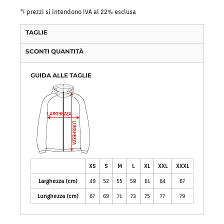
*
I prezzi si intendono IVA al 22% esclusa
TAGLIE
SCONTI QUANTITÀ
GUIDA ALLE TAGLIE
XS
S
M
L
XL
XXL
XXXL
Larghezza (cm)
49
52
55
58
61
64
67
Lunghezza (cm)
67
69
71
73
75
77
79