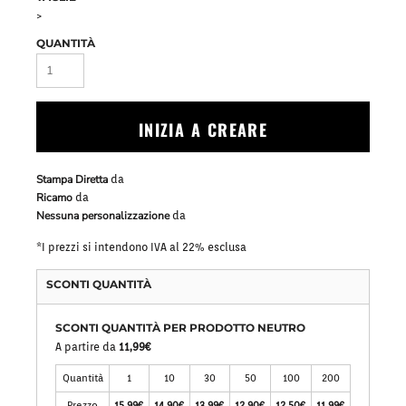
>
QUANTITÀ
INIZIA A CREARE
Stampa Diretta
da
Ricamo
da
Nessuna personalizzazione
da
*
I prezzi si intendono IVA al 22% esclusa
SCONTI QUANTITÀ
SCONTI QUANTITÀ PER PRODOTTO NEUTRO
A partire da
11,99€
Quantità
1
10
30
50
100
200
Prezzo
15,99€
14,90€
13,99€
12,90€
12,50€
11,99€