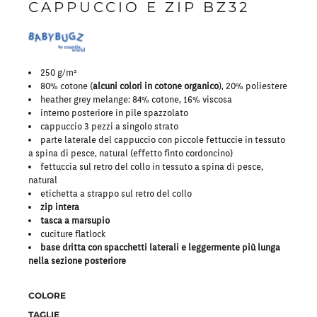
CAPPUCCIO E ZIP BZ32
250 g/m²
80% cotone (
alcuni colori in cotone organico
), 20% poliestere
heather grey melange: 84% cotone, 16% viscosa
interno posteriore in pile spazzolato
cappuccio 3 pezzi a singolo strato
parte laterale del cappuccio con piccole fettuccie in tessuto
a spina di pesce, natural (effetto finto cordoncino)
fettuccia sul retro del collo in tessuto a spina di pesce,
natural
etichetta a strappo sul retro del collo
zip intera
tasca a marsupio
cuciture flatlock
base dritta con spacchetti laterali e leggermente più lunga
nella sezione posteriore
COLORE
TAGLIE