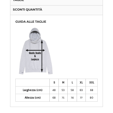
SCONTI QUANTITÀ
GUIDA ALLE TAGLIE
S
M
L
XL
XXL
Larghezza (cm)
48
53
58
63
68
Altezza (cm)
68
71
74
77
80