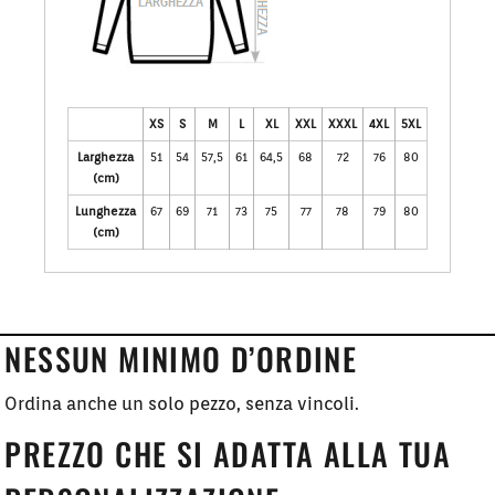
XS
S
M
L
XL
XXL
XXXL
4XL
5XL
Larghezza
51
54
57,5
61
64,5
68
72
76
80
(cm)
Lunghezza
67
69
71
73
75
77
78
79
80
(cm)
NESSUN MINIMO D’ORDINE
Ordina anche un solo pezzo, senza vincoli.
PREZZO CHE SI ADATTA ALLA TUA