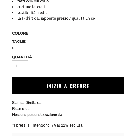
fettuccia sul collo
cuciture laterali
vestibilità media
La T-shirt dal rapporto prezzo / qualità unico
COLORE
TAGLIE
>
QUANTITÀ
INIZIA A CREARE
Stampa Diretta
da
Ricamo
da
Nessuna personalizzazione
da
*
I prezzi si intendono IVA al 22% esclusa