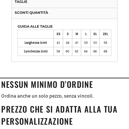
TAGLIE
SCONTI QUANTITÀ
GUIDA ALLE TAGLIE
XS
S
M
L
XL
2XL
Larghezza (cm)
41
44
47
50
53
56
Lunchezza (cm)
58
60
62
64
66
68
NESSUN MINIMO D’ORDINE
Ordina anche un solo pezzo, senza vincoli.
PREZZO CHE SI ADATTA ALLA TUA
PERSONALIZZAZIONE