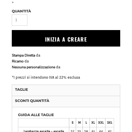
>
QUANTITÀ
INIZIA A CREARE
Stampa Diretta
da
Ricamo
da
Nessuna personalizzazione
da
*
I prezzi si intendono IVA al 22% esclusa
TAGLIE
SCONTI QUANTITÀ
GUIDA ALLE TAGLIE
S
M
L
XL
XXL
3XL
Larghezza ascella - ascella
52
55
58
61
64
67