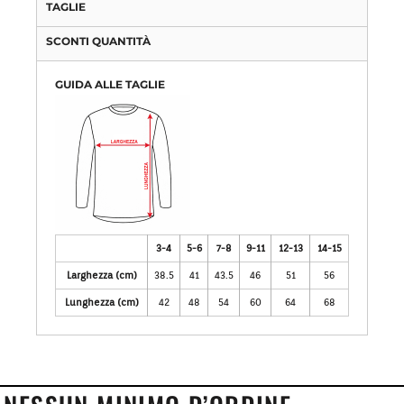
TAGLIE
SCONTI QUANTITÀ
GUIDA ALLE TAGLIE
3-4
5-6
7-8
9-11
12-13
14-15
Larghezza (cm)
38.5
41
43.5
46
51
56
Lunghezza (cm)
42
48
54
60
64
68