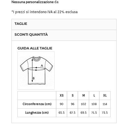
Nessuna personalizzazione
da
*
I prezzi si intendono IVA al 22% esclusa
TAGLIE
SCONTI QUANTITÀ
GUIDA ALLE TAGLIE
XS
S
M
L
XL
Circonferenza (cm)
90
96
102
108
114
Lunghezza (cm)
65.5
67.5
69.5
71.5
73.5