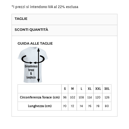
*
I prezzi si intendono IVA al 22% esclusa
TAGLIE
SCONTI QUANTITÀ
GUIDA ALLE TAGLIE
S
M
L
XL
XXL
3XL
Circonferenza Torace (cm)
96
102
108
114
120
126
Lunghezza (cm)
70
72
74
76
78
80