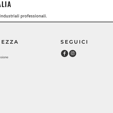
ALIA
ndustriali professionali.
REZZA
SEGUICI
esione