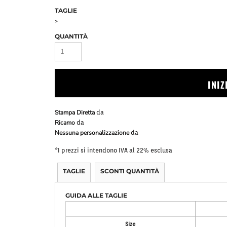
Bavaglini
Pile Mezza Zip
TAGLIE
Pile Zip
>
QUANTITÀ
INI
Stampa Diretta
da
Ricamo
da
Nessuna personalizzazione
da
*
I prezzi si intendono IVA al 22% esclusa
TAGLIE
SCONTI QUANTITÀ
GUIDA ALLE TAGLIE
Size