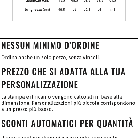
Larghezza (cm)
45.5
48.5
53.5
58.5
63.5
Lunghezza (cm)
68.5
71
73.5
76
77.5
NESSUN MINIMO D’ORDINE
Ordina anche un solo pezzo, senza vincoli.
PREZZO CHE SI ADATTA ALLA TUA
PERSONALIZZAZIONE
La stampa e il ricamo vengono calcolati in base alla
dimensione. Personalizzazioni più piccole corrispondono
a un prezzo più basso.
SCONTI AUTOMATICI PER QUANTITÀ
Il prezzo unitario diminuisce in modo trasparente