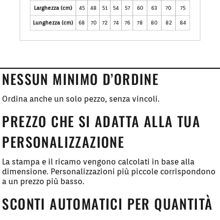
Larghezza (cm)
45
48
51
54
57
60
63
70
75
Lunghezza (cm)
68
70
72
74
76
78
80
82
84
NESSUN MINIMO D’ORDINE
Ordina anche un solo pezzo, senza vincoli.
PREZZO CHE SI ADATTA ALLA TUA
PERSONALIZZAZIONE
La stampa e il ricamo vengono calcolati in base alla
dimensione. Personalizzazioni più piccole corrispondono
a un prezzo più basso.
SCONTI AUTOMATICI PER QUANTITÀ