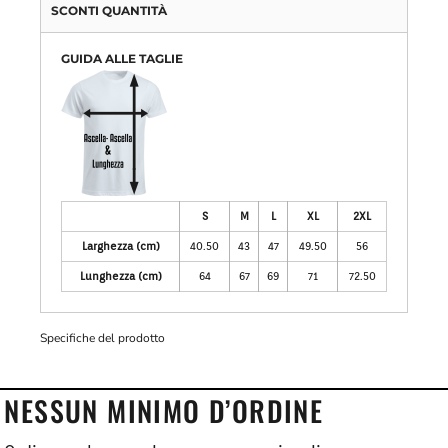
SCONTI QUANTITÀ
GUIDA ALLE TAGLIE
S
M
L
XL
2XL
Larghezza (cm)
40.50
43
47
49.50
56
Lunghezza (cm)
64
67
69
71
72.50
Specifiche del prodotto
NESSUN MINIMO D’ORDINE