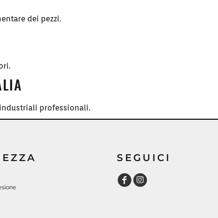
entare dei pezzi.
ori.
ALIA
ndustriali professionali.
REZZA
SEGUICI
esione