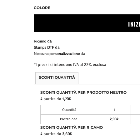
Bavaglini
Pile Mezza Zip
COLORE
Pile Zip
INI
Ricamo
da
Stampa DTF
da
Nessuna personalizzazione
da
*
I prezzi si intendono IVA al 22% esclusa
SCONTI QUANTITÀ
SCONTI QUANTITÀ PER PRODOTTO NEUTRO
A partire da
1,70€
Quantità
1
Prezzo cad.
2,90€
SCONTI QUANTITÀ PER RICAMO
A partire da
3,60€