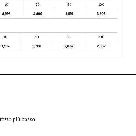
10
30
50
100
4,99€
4,40€
3,99€
3,60€
10
30
50
100
3,70€
3,20€
2,80€
2,50€
rezzo più basso.