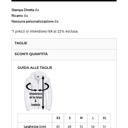
Stampa Diretta
da
Ricamo
da
Nessuna personalizzazione
da
*
I prezzi si intendono IVA al 22% esclusa
TAGLIE
SCONTI QUANTITÀ
GUIDA ALLE TAGLIE
XS
S
M
L
XL
Larghezza (cm)
45
48
51
54
57