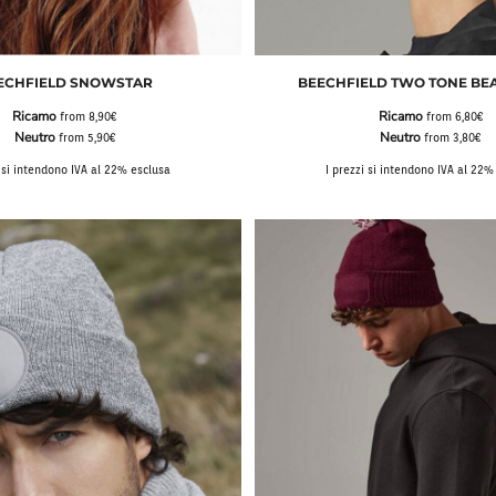
ECHFIELD SNOWSTAR
BEECHFIELD TWO TONE BEA
Ricamo
Ricamo
from
8,90€
from
6,80€
Neutro
Neutro
from
5,90€
from
3,80€
i si intendono IVA al 22% esclusa
I prezzi si intendono IVA al 22%