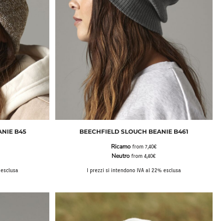
ANIE B45
BEECHFIELD SLOUCH BEANIE B461
Ricamo
from
7,40€
Neutro
from
4,40€
 esclusa
I prezzi si intendono IVA al 22% esclusa