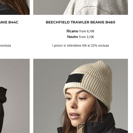
NIE B44C
BEECHFIELD TRAWLER BEANIE B460
Ricamo
from
6,70€
Neutro
from
3,70€
 esclusa
I prezzi si intendono IVA al 22% esclusa