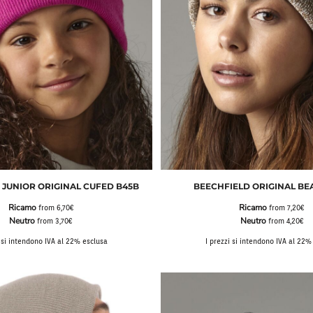
Bavaglini
Pile Mezza Zip
Pile Zip
 JUNIOR ORIGINAL CUFED B45B
BEECHFIELD ORIGINAL BE
Ricamo
Ricamo
from
6,70€
from
7,20€
Neutro
Neutro
from
3,70€
from
4,20€
i si intendono IVA al 22% esclusa
I prezzi si intendono IVA al 22%