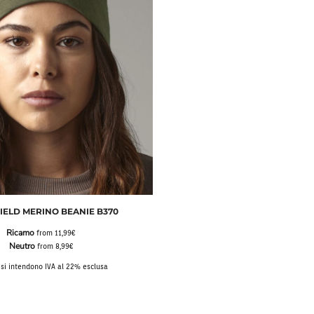
IELD MERINO BEANIE B370
Ricamo
from
11,99€
Neutro
from
8,99€
i si intendono IVA al 22% esclusa