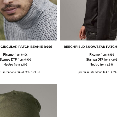
 CIRCULAR PATCH BEANIE B446
BEECHFIELD SNOWSTAR PATCH
Ricamo
Ricamo
from
8,40€
from
8,99€
Stampa DTF
Stampa DTF
from
6,90€
from
7,50
Neutro
Neutro
from
5,40€
from
5,99€
i si intendono IVA al 22% esclusa
I prezzi si intendono IVA al 22%