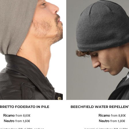
RRETTO FODERATO IN PILE
BEECHFIELD WATER REPELLENT
Ricamo
Ricamo
from
8,60€
from
8,80€
Neutro
Neutro
from
5,60€
from
5,80€