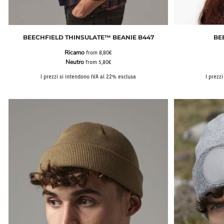
BEECHFIELD THINSULATE™ BEANIE B447
BE
Ricamo
from
8,80€
Neutro
from
5,80€
I prezzi si intendono IVA al 22% esclusa
I prezz