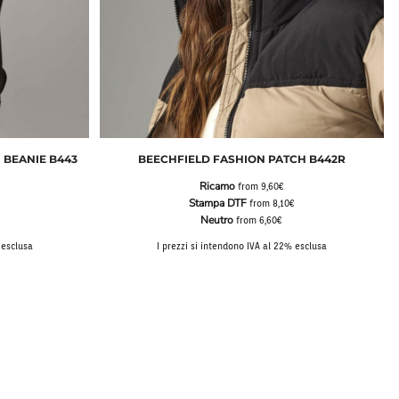
 BEANIE B443
BEECHFIELD FASHION PATCH B442R
Ricamo
from
9,60€
Stampa DTF
€
from
8,10€
Neutro
from
6,60€
 esclusa
I prezzi si intendono IVA al 22% esclusa