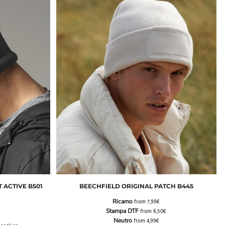
 ACTIVE B501
BEECHFIELD ORIGINAL PATCH B445
Ricamo
from
7,99€
Stampa DTF
from
6,50€
Neutro
from
4,99€