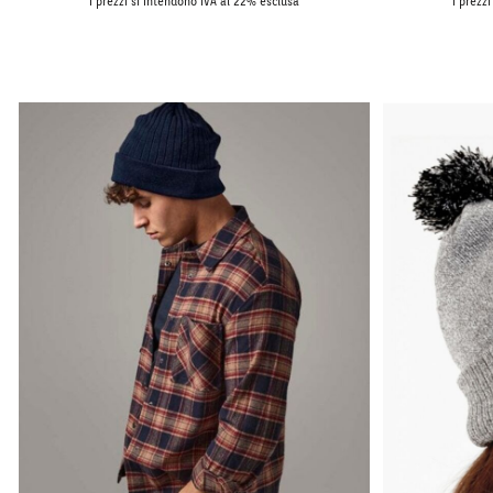
I prezzi si intendono IVA al 22% esclusa
I prezz