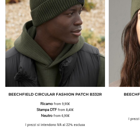
BEECHFIELD CIRCULAR FASHION PATCH B332R
BEECHF
Ricamo
from
9,90€
Stampa DTF
from
8,40€
Neutro
from
6,90€
I prezz
I prezzi si intendono IVA al 22% esclusa