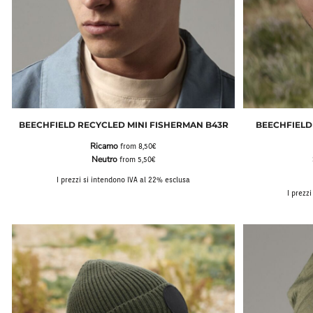
BEECHFIELD RECYCLED MINI FISHERMAN B43R
BEECHFIELD
Ricamo
from
8,50€
Neutro
from
5,50€
I prezzi si intendono IVA al 22% esclusa
I prezz