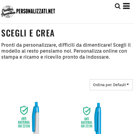
Default
Prezzo: Dal più Basso
Prezzo: Dal più Alto
SCEGLI E CREA
Date Added
Pronti da personalizzare, difficili da dimenticare! Scegli il
modello al resto pensiamo noi. Personalizza online con
stampa e ricamo e ricevilo pronto da indossare.
Ordina per: Default