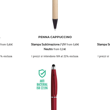
Bavaglini
Pile Mezza Zip
Pile Zip
A
PENNA CAPPUCCINO
Stampa Sublimazione / UV
Stampa S
from
0,45€
from
0,49€
Neutro
€
from
0,24€
22% esclusa
I prezzi si intendono IVA al 22% esclusa
I prezzi s