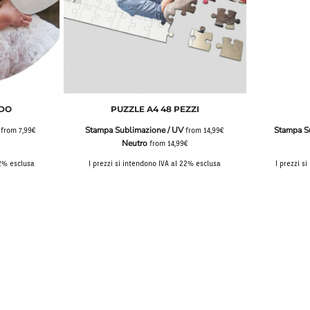
NDO
PUZZLE A4 48 PEZZI
Stampa Sublimazione / UV
Stampa S
from
7,99€
from
14,99€
Neutro
from
14,99€
22% esclusa
I prezzi si intendono IVA al 22% esclusa
I prezzi s