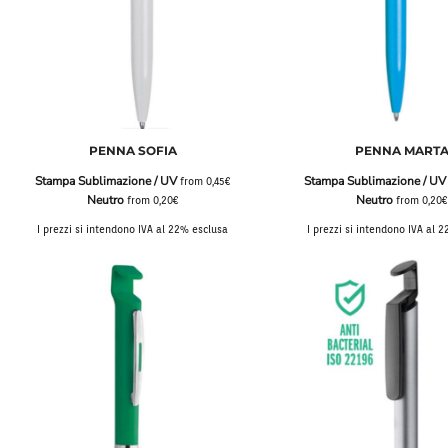
FELPE BICOLORE
FELPE OVERSIZE
ACCESSO
FELPE LEGGERE
FELPE JACKET
REGISTRATI
FELPE LEGGERE
BOMBER
CARRELLO: 0 ARTICOLO
CAMICIE MANICA LUNGA
PENNA SOFIA
PENNA MART
SMANICATI
Stampa Sublimazione / UV
Stampa Sublimazione / UV
SOFTSHELL
from
0,45€
Neutro
Neutro
from
0,20€
from
0,20
JACKET LEGGERE
I prezzi si intendono IVA al 22% esclusa
I prezzi si intendono IVA al 
BOMBER & GIUBBINI
PILE MEZZA ZIP
PILE ZIP