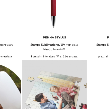
PENNA STYLUS
Stampa Sublimazione / UV
Stampa S
from
0,69€
from
0,65€
Neutro
€
from
0,40€
22% esclusa
I prezzi si intendono IVA al 22% esclusa
I prezzi s