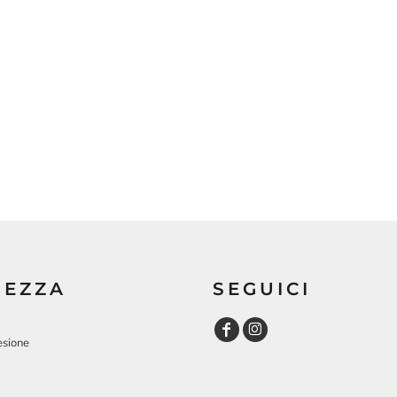
REZZA
SEGUICI
esione