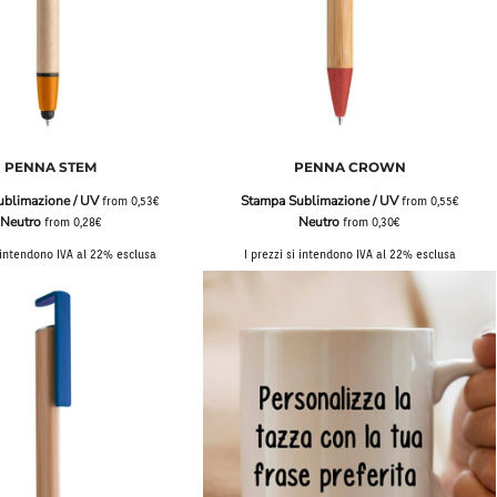
PENNA STEM
PENNA CROWN
ublimazione / UV
Stampa Sublimazione / UV
from
0,53€
from
0,55€
Neutro
Neutro
from
0,28€
from
0,30€
i intendono IVA al 22% esclusa
I prezzi si intendono IVA al 22% esclusa